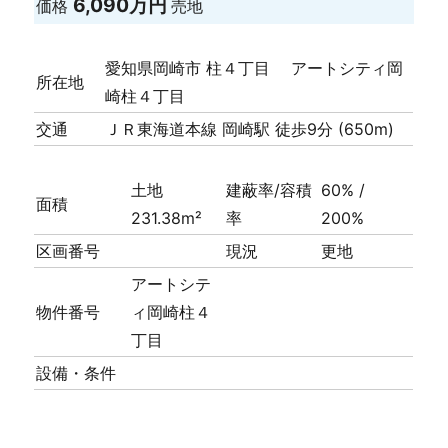
6,090万円
価格
売地
愛知県岡崎市 柱４丁目 アートシティ岡
所在地
崎柱４丁目
交通
ＪＲ東海道本線 岡崎駅 徒歩9分 (650m)
土地
建蔽率/容積
60% /
面積
231.38m²
率
200%
区画番号
現況
更地
アートシテ
物件番号
ィ岡崎柱４
丁目
設備・条件