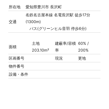
所在地
愛知県豊川市 長沢町
名鉄名古屋本線 名電長沢駅 徒歩17分
交通
(1300m)
バス(グリーンヒル音羽 停歩6分)
土地
建蔽率/容積
60% /
面積
203.10m²
率
200%
区画番号
現況
更地
物件番号
設備・条件