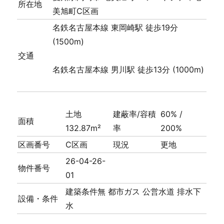
所在地
美旭町C区画
名鉄名古屋本線 東岡崎駅 徒歩19分
(1500m)
交通
名鉄名古屋本線 男川駅 徒歩13分 (1000m)
土地
建蔽率/容積
60% /
面積
132.87m²
率
200%
区画番号
C区画
現況
更地
26-04-26-
物件番号
01
建築条件無
都市ガス
公営水道
排水下
設備・条件
水