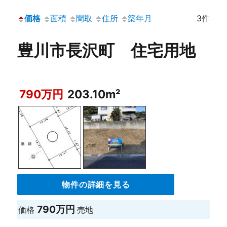
価格
面積
間取
住所
築年月
3件
豊川市長沢町 住宅用地
790万円
203.10m²
物件の詳細を見る
790万円
価格
売地