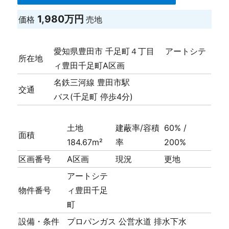
1,980万円
価格
売地
愛知県豊田市 千足町４丁目 アートシテ
所在地
ィ豊田千足町A区画
名鉄三河線 豊田市駅
交通
バス(千足町 停歩4分)
土地
建蔽率/容積
60% /
面積
184.67m²
率
200%
区画番号
A区画
現況
更地
アートシテ
物件番号
ィ豊田千足
町
設備・条件
プロパンガス
公営水道
排水下水