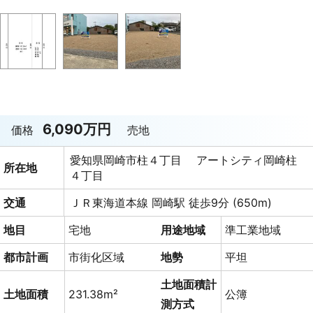
6,090万円
価格
売地
愛知県岡崎市柱４丁目 アートシティ岡崎柱
所在地
４丁目
交通
ＪＲ東海道本線 岡崎駅 徒歩9分 (650m)
地目
宅地
用途地域
準工業地域
都市計画
市街化区域
地勢
平坦
土地面積計
土地面積
231.38m²
公簿
測方式