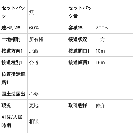
セットバッ
セットバッ
無
ク
ク量
建ぺい率
60%
容積率
200%
土地権利
所有権
接道状況
一方
接道方向1
北西
接道間口1
10m
接道種別1
公道
接道幅員1
16m
位置指定道
路1
国土法届出
不要
現況
更地
取引態様
仲介
引渡/入居
相談
時期